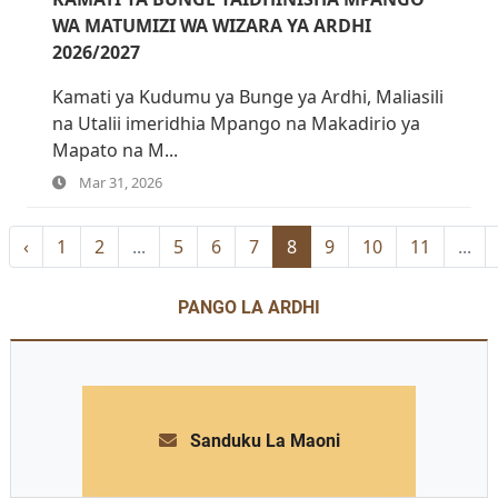
WA MATUMIZI WA WIZARA YA ARDHI
2026/2027
Kamati ya Kudumu ya Bunge ya Ardhi, Maliasili
na Utalii imeridhia Mpango na Makadirio ya
Mapato na M...
Mar 31, 2026
‹
1
2
...
5
6
7
8
9
10
11
...
PANGO LA ARDHI
Sanduku La Maoni