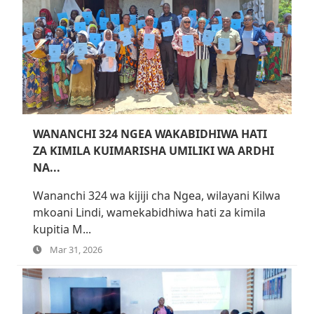
WANANCHI 324 NGEA WAKABIDHIWA HATI
ZA KIMILA KUIMARISHA UMILIKI WA ARDHI
NA...
Wananchi 324 wa kijiji cha Ngea, wilayani Kilwa
mkoani Lindi, wamekabidhiwa hati za kimila
kupitia M...
Mar 31, 2026