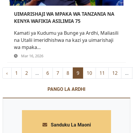
UIMARISHAJI WA MPAKA WA TANZANIA NA
KENYA WAFIKIA ASILIMIA 75
Kamati ya Kudumu ya Bunge ya Ardhi, Maliasili
na Utalii imeridhishwa na kazi ya uimarishaji
wa mpaka...
Mar 16, 2026
‹
1
2
...
6
7
8
9
10
11
12
...
PANGO LA ARDHI
Sanduku La Maoni