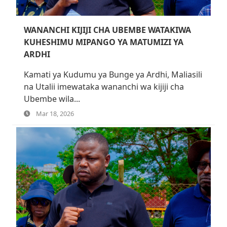
WANANCHI KIJIJI CHA UBEMBE WATAKIWA
KUHESHIMU MIPANGO YA MATUMIZI YA
ARDHI
Kamati ya Kudumu ya Bunge ya Ardhi, Maliasili
na Utalii imewataka wananchi wa kijiji cha
Ubembe wila...
Mar 18, 2026