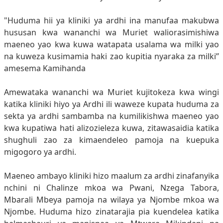
"Huduma hii ya kliniki ya ardhi ina manufaa makubwa
hususan kwa wananchi wa Muriet waliorasimishiwa
maeneo yao kwa kuwa watapata usalama wa milki yao
na kuweza kusimamia haki zao kupitia nyaraka za milki’’
amesema Kamihanda
Amewataka wananchi wa Muriet kujitokeza kwa wingi
katika kliniki hiyo ya Ardhi ili waweze kupata huduma za
sekta ya ardhi sambamba na kumilikishwa maeneo yao
kwa kupatiwa hati alizozieleza kuwa, zitawasaidia katika
shughuli zao za kimaendeleo pamoja na kuepuka
migogoro ya ardhi.
Maeneo ambayo kliniki hizo maalum za ardhi zinafanyika
nchini ni Chalinze mkoa wa Pwani, Nzega Tabora,
Mbarali Mbeya pamoja na wilaya ya Njombe mkoa wa
Njombe. Huduma hizo zinatarajia pia kuendelea katika