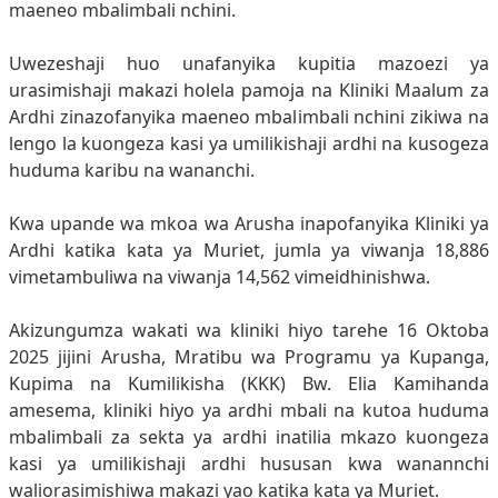
maeneo mbalimbali nchini.
Uwezeshaji huo unafanyika kupitia mazoezi ya
urasimishaji makazi holela pamoja na Kliniki Maalum za
Ardhi zinazofanyika maeneo mbalimbali nchini zikiwa na
lengo la kuongeza kasi ya umilikishaji ardhi na kusogeza
huduma karibu na wananchi.
Kwa upande wa mkoa wa Arusha inapofanyika Kliniki ya
Ardhi katika kata ya Muriet, jumla ya viwanja 18,886
vimetambuliwa na viwanja 14,562 vimeidhinishwa.
Akizungumza wakati wa kliniki hiyo tarehe 16 Oktoba
2025 jijini Arusha, Mratibu wa Programu ya Kupanga,
Kupima na Kumilikisha (KKK) Bw. Elia Kamihanda
amesema, kliniki hiyo ya ardhi mbali na kutoa huduma
mbalimbali za sekta ya ardhi inatilia mkazo kuongeza
kasi ya umilikishaji ardhi hususan kwa wanannchi
waliorasimishiwa makazi yao katika kata ya Muriet.