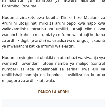
halmashauri ya manispaa ya Mtwara Mikindani na
Peramiho, Ruvuma.
Huduma zinazotolewa kupitia Kliniki hizo Maalum za
Ardhi ni utoaji hati milki za ardhi papo kwa hapo kwa
waliokamilisha taratibu za umiliki, utoaji elimu kwa
wananchi kuhusu matumizi ya mfumo wa utoaji huduma
za ardhi kidigiti (e-ardhi) na usaidizi wa ufunguaji akaunti
ya mwananchi katika mfumo wa e-ardhi.
Huduma nyingine ni uhakiki na utambuzi wa viwanja vya
wananchi uwandani, utoaji namba ya malipo (control
number) za ada mbalimbali za serikali kwa ajili ya
umilikishaji pamoja na kupokea, kusikiliza na kutatua
migogoro za ardhi kiutawala.
PANGO LA ARDHI