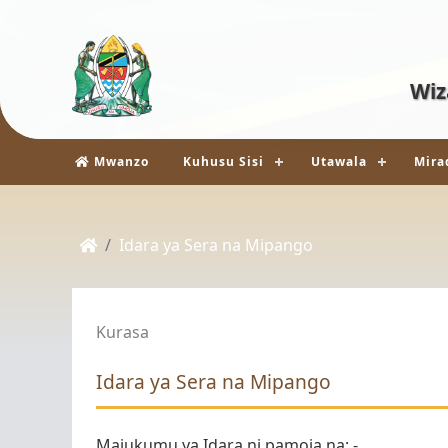
Wiz
Vyombo vya Habari
Mwanzo
Kuhusu Sisi
Utawala
Mira
Idara ya Sera na Mipango
Kurasa
Idara ya Sera na Mipango
Majukumu ya Idara ni pamoja na: -