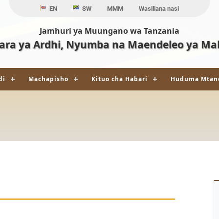
EN
SW
MMM
Wasiliana nasi
Jamhuri ya Muungano wa Tanzania
ara ya Ardhi, Nyumba na Maendeleo ya Ma
di
Machapisho
Kituo cha Habari
Huduma Mtan