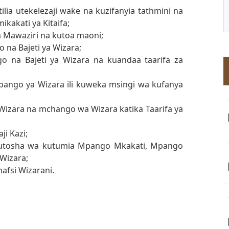
ilia utekelezaji wake na kuzifanyia tathmini na
kakati ya Kitaifa;
a Mawaziri na kutoa maoni;
o na Bajeti ya Wizara;
ngo na Bajeti ya Wizara na kuandaa taarifa za
 mipango ya Wizara ili kuweka msingi wa kufanya
a Wizara na mchango wa Wizara katika Taarifa ya
ji Kazi;
 kutosha wa kutumia Mpango Mkakati, Mpango
 Wizara;
nafsi Wizarani.