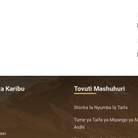
a Karibu
Tovuti Mashuhuri
Shirika la Nyumba la Taifa
Tume ya Taifa ya Mipango ya M
Ardhi
asi