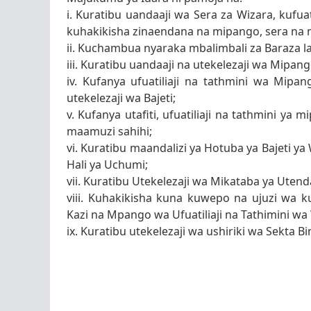
i. Kuratibu uandaaji wa Sera za Wizara, kufuat
kuhakikisha zinaendana na mipango, sera na mi
ii. Kuchambua nyaraka mbalimbali za Baraza l
iii. Kuratibu uandaaji na utekelezaji wa Mipang
iv. Kufanya ufuatiliaji na tathmini wa Mipa
utekelezaji wa Bajeti;
v. Kufanya utafiti, ufuatiliaji na tathmini ya
maamuzi sahihi;
vi. Kuratibu maandalizi ya Hotuba ya Bajeti y
Hali ya Uchumi;
vii. Kuratibu Utekelezaji wa Mikataba ya Utenda
viii. Kuhakikisha kuna kuwepo na ujuzi wa
Kazi na Mpango wa Ufuatiliaji na Tathimini wa
ix. Kuratibu utekelezaji wa ushiriki wa Sekta Bi