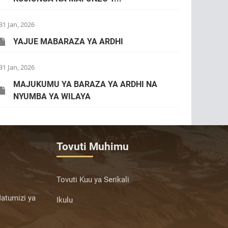
31 Jan, 2026
YAJUE MABARAZA YA ARDHI
31 Jan, 2026
MAJUKUMU YA BARAZA YA ARDHI NA
NYUMBA YA WILAYA
Tovuti Muhimu
Tovuti Kuu ya Serikali
atumizi ya
Ikulu