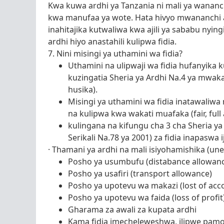
Kwa kuwa ardhi ya Tanzania ni mali ya wanan
kwa manufaa ya wote. Hata hivyo mwananchi
inahitajika kutwaliwa kwa ajili ya sababu nyin
ardhi hiyo anastahili kulipwa fidia.
7. Nini misingi ya uthamini wa fidia?
Uthamini na ulipwaji wa fidia hufanyika 
kuzingatia Sheria ya Ardhi Na.4 ya mwak
husika).
Misingi ya uthamini wa fidia inatawaliwa 
na kulipwa kwa wakati muafaka (fair, fu
kulingana na kifungu cha 3 cha Sheria ya
Serikali Na.78 ya 2001) za fidia inapasw
· Thamani ya ardhi na mali isiyohamishika (u
Posho ya usumbufu (distabance allowan
Posho ya usafiri (transport allowance)
Posho ya upotevu wa makazi (lost of ac
Posho ya upotevu wa faida (loss of profit
Gharama za awali za kupata ardhi
Kama fidia imecheleweshwa, ilipwe pamoj