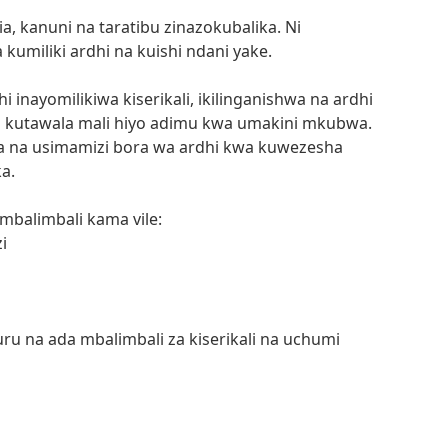
ria, kanuni na taratibu zinazokubalika. Ni
kumiliki ardhi na kuishi ndani yake.
inayomilikiwa kiserikali, ikilinganishwa na ardhi
 kutawala mali hiyo adimu kwa umakini mkubwa.
a na usimamizi bora wa ardhi kwa kuwezesha
a.
balimbali kama vile:
i
huru na ada mbalimbali za kiserikali na uchumi