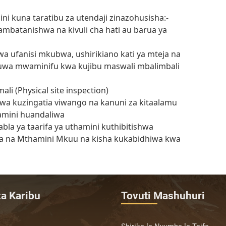
 kuna taratibu za utendaji zinazohusisha:-
mbatanishwa na kivuli cha hati au barua ya
wa ufanisi mkubwa, ushirikiano kati ya mteja na
kuwa mwaminifu kwa kujibu maswali mbalimbali
i (Physical site inspection)
wa kuzingatia viwango na kanuni za kitaalamu
hamini huandaliwa
bla ya taarifa ya uthamini kuthibitishwa
hwa na Mthamini Mkuu na kisha kukabidhiwa kwa
a Karibu
Tovuti Mashuhuri