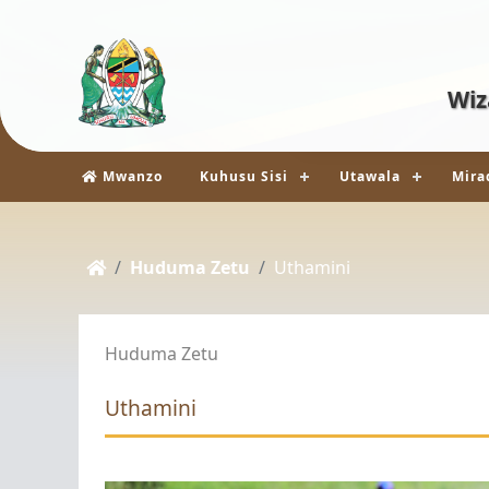
Wiz
Vyombo vya Habari
Mwanzo
Kuhusu Sisi
Utawala
Mira
Huduma Zetu
Uthamini
Huduma Zetu
Uthamini