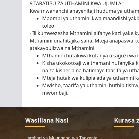
9.TARATIBU ZA UTHAMINI KWA UJUMLA ;
Kwa mwananchi anayehitaji huduma ya uthamini
Maombi ya uthamini kwa maandishi yakia
toleo
· Ili kumwezesha Mthamini aifanye kazi yake k
Mthamini unahitajika sana. Mteja anapaswa 
atakayoulizwa na Mthamini.
Mthamini hutakiwa kufanya ukaguzi wa mal
Kisha ukokotoaji wa thamani hufanyika k
na za kisheria na hatimaye taarifa ya ut
Mteja hutakiwa kulipia ada ya uthamini ka
Mwisho, taarifa ya uthamini huthibitis
mwombaji.
Wasiliana Nasi
Kurasa z
Jamhuri ya Muungano wa Tanzania