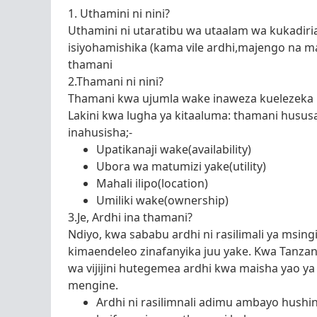
1. Uthamini ni nini?
Uthamini ni utaratibu wa utaalam wa kukadiri
isiyohamishika (kama vile ardhi,majengo na m
thamani
2.Thamani ni nini?
Thamani kwa ujumla wake inaweza kuelezeka ka
Lakini kwa lugha ya kitaaluma: thamani husus
inahusisha;-
Upatikanaji wake(availability)
Ubora wa matumizi yake(utility)
Mahali ilipo(location)
Umiliki wake(ownership)
3.Je, Ardhi ina thamani?
Ndiyo, kwa sababu ardhi ni rasilimali ya msing
kimaendeleo zinafanyika juu yake. Kwa Tanzani
wa vijijini hutegemea ardhi kwa maisha yao ya 
mengine.
Ardhi ni rasilimnali adimu ambayo hushi