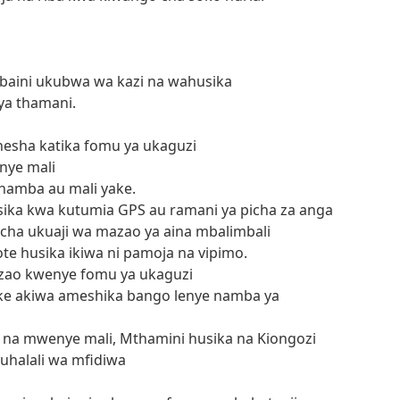
ubaini ukubwa wa kazi na wahusika
ya thamani.
sha katika fomu ya ukaguzi
ye mali
amba au mali yake.
ika kwa kutumia GPS au ramani ya picha za anga
 cha ukuaji wa mazao ya aina mbalimbali
e husika ikiwa ni pamoja na vipimo.
azao kwenye fomu ya ukaguzi
ake akiwa ameshika bango lenye namba ya
 na mwenye mali, Mthamini husika na Kiongozi
 uhalali wa mfidiwa