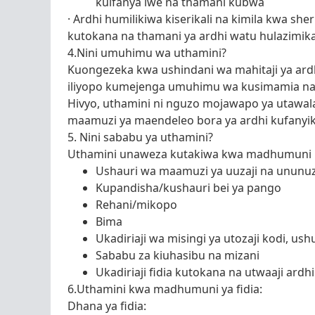
kuifanya iwe na thamani kubwa
· Ardhi humilikiwa kiserikali na kimila kwa she
kutokana na thamani ya ardhi watu hulazimika 
4.Nini umuhimu wa uthamini?
Kuongezeka kwa ushindani wa mahitaji ya ardhi 
iliyopo kumejenga umuhimu wa kusimamia na
Hivyo, uthamini ni nguzo mojawapo ya utawal
maamuzi ya maendeleo bora ya ardhi kufanyik
5. Nini sababu ya uthamini?
Uthamini unaweza kutakiwa kwa madhumuni m
Ushauri wa maamuzi ya uuzaji na ununuz
Kupandisha/kushauri bei ya pango
Rehani/mikopo
Bima
Ukadiriaji wa misingi ya utozaji kodi, us
Sababu za kiuhasibu na mizani
Ukadiriaji fidia kutokana na utwaaji ardhi
6.Uthamini kwa madhumuni ya fidia:
Dhana ya fidia: