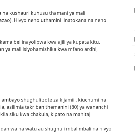
a na kushauri kuhusu thamani ya mali
azao). Hivyo neno uthamini linatokana na neno
ma bei inayolipwa kwa ajili ya kupata kitu.
an ya mali isiyohamishika kwa mfano ardhi,
i ambayo shughuli zote za kijamiii, kiuchumi na
a, asilimia takriban themanini (80) ya wananchi
kila siku kwa chakula, kipato na mahitaji
ndaniwa na watu au shughuli mbalimbali na hivyo