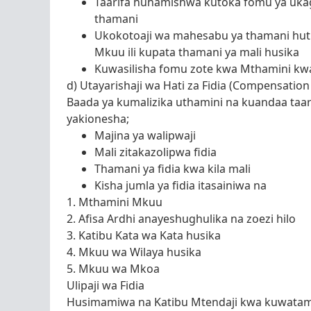
Taarifa huhamishwa kutoka fomu ya ukag
thamani
Ukokotoaji wa mahesabu ya thamani hutu
Mkuu ili kupata thamani ya mali husika
Kuwasilisha fomu zote kwa Mthamini kwa 
d) Utayarishaji wa Hati za Fidia (Compensation
Baada ya kumalizika uthamini na kuandaa taar
yakionesha;
Majina ya walipwaji
Mali zitakazolipwa fidia
Thamani ya fidia kwa kila mali
Kisha jumla ya fidia itasainiwa na
1. Mthamini Mkuu
2. Afisa Ardhi anayeshughulika na zoezi hilo
3. Katibu Kata wa Kata husika
4. Mkuu wa Wilaya husika
5. Mkuu wa Mkoa
Ulipaji wa Fidia
Husimamiwa na Katibu Mtendaji kwa kuwatambu