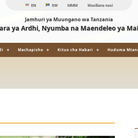
EN
SW
MMM
Wasiliana nasi
Jamhuri ya Muungano wa Tanzania
ara ya Ardhi, Nyumba na Maendeleo ya Ma
di
Machapisho
Kituo cha Habari
Huduma Mtan