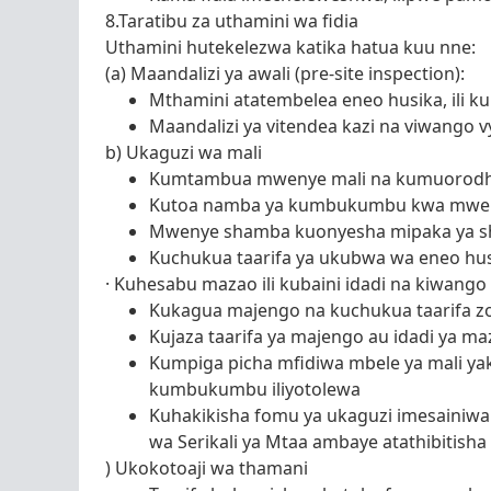
8.Taratibu za uthamini wa fidia
Uthamini hutekelezwa katika hatua kuu nne:
(a) Maandalizi ya awali (pre-site inspection):
Mthamini atatembelea eneo husika, ili k
Maandalizi ya vitendea kazi na viwango v
b) Ukaguzi wa mali
Kumtambua mwenye mali na kumuorodhe
Kutoa namba ya kumbukumbu kwa mwen
Mwenye shamba kuonyesha mipaka ya sh
Kuchukua taarifa ya ukubwa wa eneo hus
· Kuhesabu mazao ili kubaini idadi na kiwango
Kukagua majengo na kuchukua taarifa zot
Kujaza taarifa ya majengo au idadi ya m
Kumpiga picha mfidiwa mbele ya mali y
kumbukumbu iliyotolewa
Kuhakikisha fomu ya ukaguzi imesainiwa
wa Serikali ya Mtaa ambaye atathibitisha
) Ukokotoaji wa thamani