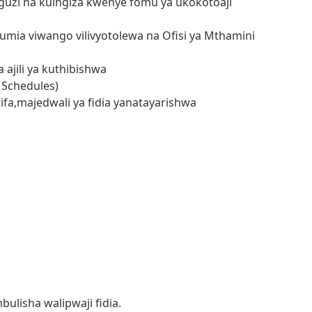
uzi na kuingiza kwenye fomu ya ukokotoaji
mia viwango vilivyotolewa na Ofisi ya Mthamini
ajili ya kuthibishwa
 Schedules)
ifa,majedwali ya fidia yanatayarishwa
lisha walipwaji fidia.