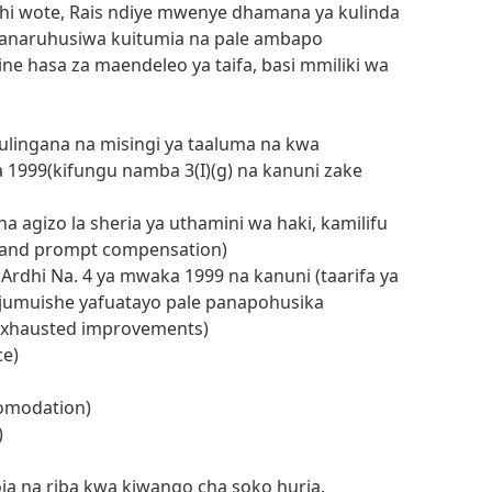
chi wote, Rais ndiye mwenye dhamana ya kulinda
 anaruhusiwa kuitumia na pale ambapo
gine hasa za maendeleo ya taifa, basi mmiliki wa
kulingana na misingi ya taaluma na kwa
a 1999(kifungu namba 3(I)(g) na kanuni zake
na agizo la sheria ya uthamini wa haki, kamilifu
ll and prompt compensation)
 Ardhi Na. 4 ya mwaka 1999 na kanuni (taarifa ya
a ijumuishe yafuatayo pale panapohusika
nexhausted improvements)
ce)
comodation)
)
a na riba kwa kiwango cha soko huria.