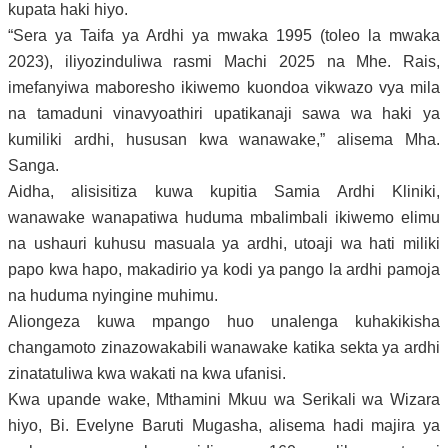
kupata haki hiyo.
“Sera ya Taifa ya Ardhi ya mwaka 1995 (toleo la mwaka
2023), iliyozinduliwa rasmi Machi 2025
na Mhe. Rais
,
imefanyiwa maboresho ikiwemo kuondoa vikwazo vya mila
na tamaduni vinavyoathiri upatikanaji sawa wa haki ya
kumiliki ardhi, hususan kwa wanawake,”
alisema Mha.
Sanga.
Aidha, alisisitiza kuwa kupitia Samia Ardhi Kliniki,
wanawake wanapatiwa huduma mbalimbali ikiwemo elimu
na ushauri kuhusu masuala ya ardhi, utoaji wa hati miliki
papo kwa hapo, makadirio ya kodi ya pango la ardhi pamoja
na huduma nyingine muhimu.
Aliongeza kuwa mpango huo unalenga kuhakikisha
changamoto zinazowakabili wanawake katika sekta ya ardhi
zinatatuliwa kwa wakati na kwa ufanisi.
Kwa upande wake, Mthamini Mkuu wa Serikali wa Wizara
hiyo, Bi. Evelyne Baruti Mugasha, alisema hadi majira ya