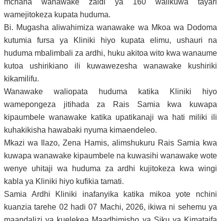
mchana wanawake zaidi ya 160 walikuwa tayari
wamejitokeza kupata huduma.
Bi. Mugasha aliwahimiza wanawake wa Mkoa wa Dodoma
kutumia fursa ya Kliniki hiyo kupata elimu, ushauri na
huduma mbalimbali za ardhi, huku akitoa wito kwa wanaume
kutoa ushirikiano ili kuwawezesha wanawake kushiriki
kikamilifu.
Wanawake waliopata huduma katika Kliniki hiyo
wamepongeza jitihada za Rais Samia kwa kuwapa
kipaumbele wanawake katika upatikanaji wa hati miliki ili
kuhakikisha hawabaki nyuma kimaendeleo.
Mkazi wa Ilazo, Zena Hamis, alimshukuru Rais Samia kwa
kuwapa wanawake kipaumbele na kuwasihi wanawake wote
wenye uhitaji wa huduma za ardhi kujitokeza kwa wingi
kabla ya Kliniki hiyo kufikia tamati.
Samia Ardhi Kliniki
inafanyika katika mikoa yote nchini
kuanzia tarehe 02 hadi 07 Machi, 2026, ikiwa ni sehemu ya
maandalizi ya kuelekea Maadhimisho ya Siku ya Kimataifa