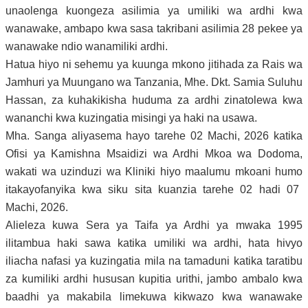
unaolenga kuongeza asilimia ya umiliki wa ardhi kwa
wanawake, ambapo kwa sasa takribani asilimia 28 pekee ya
wanawake ndio wanamiliki ardhi.
Hatua hiyo ni sehemu ya kuunga mkono jitihada za Rais wa
Jamhuri ya Muungano wa Tanzania,
Mhe. Dkt.
Samia Suluhu
Hassan
, za kuhakikisha huduma za ardhi zinatolewa kwa
wananchi kwa kuzingatia misingi ya haki na usawa.
Mha. Sanga aliyasema hayo tarehe 02 Machi, 2026 katika
Ofisi ya Kamishna Msaidizi wa Ardhi Mkoa wa Dodoma,
wakati wa uzinduzi wa Kliniki hiyo maalumu
mkoani humo
itakayofanyika kwa siku sita kuanzia tarehe 02 hadi 07
Machi, 2026.
Alieleza kuwa Sera ya Taifa ya Ardhi ya mwaka 1995
ilitambua haki sawa katika umiliki wa ardhi, hata hivyo
iliacha nafasi ya kuzingatia mila na tamaduni katika taratibu
za kumiliki ardhi hususan kupitia urithi, jambo ambalo kwa
baadhi ya makabila limekuwa kikwazo kwa wanawake