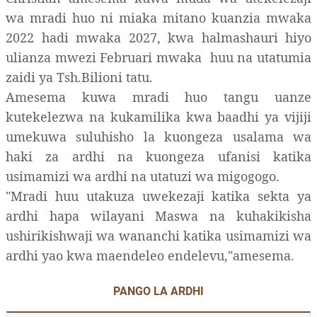
wa mradi huo ni miaka mitano kuanzia mwaka
2022 hadi mwaka 2027, kwa halmashauri hiyo
ulianza mwezi Februari mwaka huu na utatumia
zaidi ya Tsh.Bilioni tatu.
Amesema kuwa mradi huo tangu uanze
kutekelezwa na kukamilika kwa baadhi ya vijiji
umekuwa suluhisho la kuongeza usalama wa
haki za ardhi na kuongeza ufanisi katika
usimamizi wa ardhi na utatuzi wa migogogo.
"Mradi huu utakuza uwekezaji katika sekta ya
ardhi hapa wilayani Maswa na kuhakikisha
ushirikishwaji wa wananchi katika usimamizi wa
ardhi yao kwa maendeleo endelevu,"amesema.
PANGO LA ARDHI