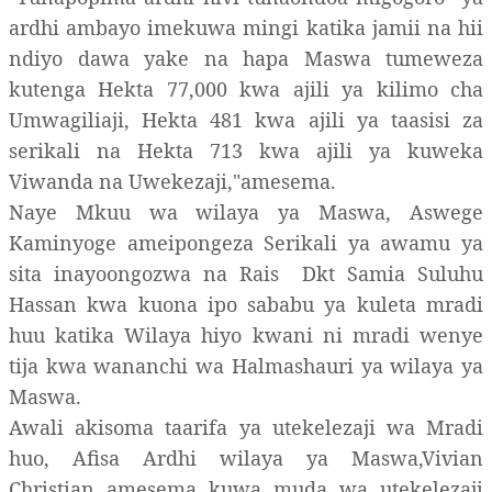
ardhi ambayo imekuwa mingi katika jamii na hii
ndiyo dawa yake na hapa Maswa tumeweza
kutenga Hekta 77,000 kwa ajili ya kilimo cha
Umwagiliaji, Hekta 481 kwa ajili ya taasisi za
serikali na Hekta 713 kwa ajili ya kuweka
Viwanda na Uwekezaji,"amesema.
Naye Mkuu wa wilaya ya Maswa, Aswege
Kaminyoge ameipongeza Serikali ya awamu ya
sita inayoongozwa na Rais Dkt Samia Suluhu
Hassan kwa kuona ipo sababu ya kuleta mradi
huu katika Wilaya hiyo kwani ni mradi wenye
tija kwa wananchi wa Halmashauri ya wilaya ya
Maswa.
Awali akisoma taarifa ya utekelezaji wa Mradi
huo, Afisa Ardhi wilaya ya Maswa,Vivian
Christian amesema kuwa muda wa utekelezaji