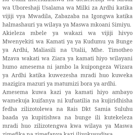
wa Uboreshaji Usalama wa Milki za Ardhi katika
vijiji vya Mwadila, Zabazaba na Igongwa katika
halmashauri ya wilaya ya Maswa mkoani Simiyu.
Akieleza mbele ya wakazi wa vijiji hivyo
Mwenyekiti wa Kamati ya ya Kudumu ya Bunge
ya Ardhi, Maliasili na Utalii, Mhe. Timotheo
Mzava wakati wa Ziara ya kamati hiyo wilayani
humo amesema ni jambo la kuipongeza Wizara
ya Ardhi katika kuwezesha mradi huo kuweka
mazigira mazuri ya matumizi bora ya ardhi.
Amesema kuwa kazi ya kamati hiyo ambayo
wamekuja kuifanya ni kufuatilia na kujiridhisha
fedha zilizotolewa na Rais Dkt Samia Suluhu
baada ya kupitishwa na bunge ili kutekeleza
mradi huo zilizotengwa kwa wilaya ya Maswa
zimefika na zimefanya kazi iliyokusudiwa.