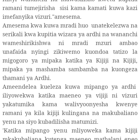
ramani tumejirisha sisi kama kamati kuwa kazi
imefanyika vizuri."amesema.
Amesema kwa kuwa mradi huo unatekelezwa na
serikali kwa kupitia wizara ya ardhi na wananchi
wameshirikishwa ni mradi mzuri ambao
unafaida nyingi zikiwemo kuondoa tatizo la
migogoro ya mipaka katika ya Kijiji na Kijiji,
mipaka ya mashamba sambamba na kuongeza
thamani ya Ardhi.
Ameendelea kueleza kuwa mipango ya ardhi
iliyowekwa katika maeneo ya vijiji ni vizuri
yakatumika kama walivyoonyesha kwenye
ramani ya kila kijiji kulingana na makubaliano
yenu na siyo kubadilisha matumizi.
'Katika mipango yenu mliyoweka kama kijiji
mkakubaliana kutenga maeneo mathalani eneo