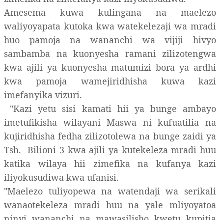
Amesema kuwa kulingana na maelezo
waliyoyapata kutoka kwa watekelezaji wa mradi
huo pamoja na wananchi wa vijiji hivyo
sambamba na kuonyesha ramani zilizotengwa
kwa ajili ya kuonyesha matumizi bora ya ardhi
kwa pamoja wamejiridhisha kuwa kazi
imefanyika vizuri.
"Kazi yetu sisi kamati hii ya bunge ambayo
imetufikisha wilayani Maswa ni kufuatilia na
kujiridhisha fedha zilizotolewa na bunge zaidi ya
Tsh. Bilioni 3 kwa ajili ya kutekeleza mradi huu
katika wilaya hii zimefika na kufanya kazi
iliyokusudiwa kwa ufanisi.
"Maelezo tuliyopewa na watendaji wa serikali
wanaotekeleza mradi huu na yale mliyoyatoa
ninyi wananchi na mawasilisho kwetu kupitia