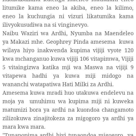
litumike kama eneo la akiba, eneo la kilimo,
eneo la kuchungia ni vizuri likatumika kama
ilivyokusudiwa na si vinginevyo.
Naibu Waziri wa Ardhi, Nyumba na Maendeleo
ya Makazi mhe. Geophrey Pinda amesema kuwa
wilaya hiyo inakwenda kupima vijiji vyote 120
kwa mchanganuo kuwa vijiji 106 vitapimwa, Vijiji
5 vitaingizwa katika mji wa Maswa na vijiji 9
vitapewa hadhi ya kuwa miji midogo na
wananchi watapatiwa Hati Milki za Ardhi.
Amesema kuwa mradi huo utakuwa endelevu na
moja ya umuhimu wa kupima miji ni kuweka
matumizi bora ya ardhi na kuondoa changamoto
zilizokuwa zinajitokeza za migogoro ya ardhi ya
mara kwa mara.
"Tunapopima ardhi hivi tunaondoa migogoro ya