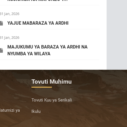
31 Jan, 2026
YAJUE MABARAZA YA ARDHI
31 Jan, 2026
MAJUKUMU YA BARAZA YA ARDHI NA
NYUMBA YA WILAYA
Tovuti Muhimu
Tovuti Kuu ya Serikali
atumizi ya
Ikulu