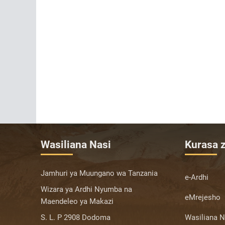
Wasiliana Nasi
Kurasa z
Jamhuri ya Muungano wa Tanzania
e-Ardhi
Wizara ya Ardhi Nyumba na
eMrejesho
Maendeleo ya Makazi
S. L. P 2908 Dodoma
Wasiliana N